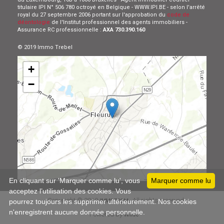
titulaire IPI N° 506 780 octroyé en Belgique - WWW.IPI.BE - selon l'arrêté
royal du 27 septembre 2006 portant sur l'approbation du
code de
déontologie
de l'Institut professionnel des agents immobiliers -
Assurance RC professionnelle :
AXA 730.390.160
© 2019 Immo Trebel
+
−
Leaflet
En cliquant sur 'Marquer comme lu', vous
Marquer comme lu
acceptez l’utilisation des cookies. Vous
Copyright © 2019
All rights reserved
IMMOZOOM
pourrez toujours les supprimer ultérieurement. Nos cookies
n'enregistrent aucune donnée personnelle.
Powered by
Whise