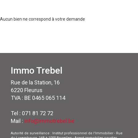
Aucun bien ne correspond à votre demande
Immo Trebel
Rue de la Station, 16
6220 Fleurus
TVA : BE 0465 065 114
Tel : 071 81 72 72
Mail :
info@immotrebel.be
Autorité de surveillance : Institut professionnel de l'Immobilier - Rue
du Luxembourg, 16B à 1000 Bruxelles - Agent immobilier courtier