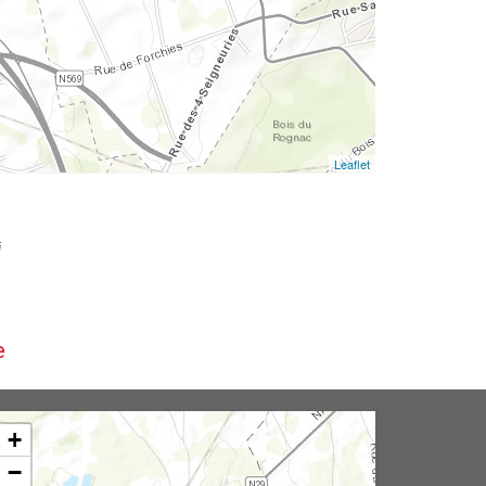
Leaflet
i
e
+
−