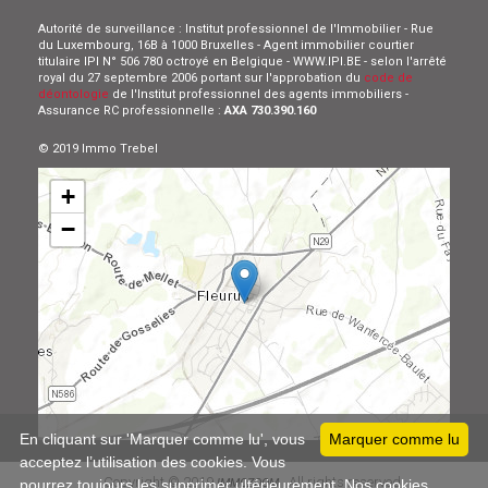
Autorité de surveillance : Institut professionnel de l'Immobilier - Rue
du Luxembourg, 16B à 1000 Bruxelles - Agent immobilier courtier
titulaire IPI N° 506 780 octroyé en Belgique - WWW.IPI.BE - selon l'arrêté
royal du 27 septembre 2006 portant sur l'approbation du
code de
déontologie
de l'Institut professionnel des agents immobiliers -
Assurance RC professionnelle :
AXA 730.390.160
© 2019 Immo Trebel
+
−
Leaflet
En cliquant sur 'Marquer comme lu', vous
Marquer comme lu
acceptez l’utilisation des cookies. Vous
Copyright © 2019
All rights reserved
pourrez toujours les supprimer ultérieurement. Nos cookies
IMMOZOOM