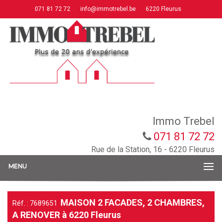
071 81 72 72
info@immotrebel.be
6220 Fleurus
Immo Trebel
071 81 72 72
Rue de la Station, 16 - 6220 Fleurus
MENU
MAISON 2 FACADES, 2 CHAMBRES,
Réf. : 7689651
A RENOVER à 6220 Fleurus