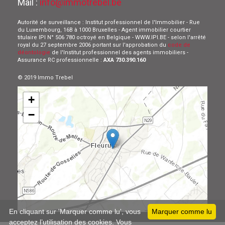
Mail :
info@immotrebel.be
Autorité de surveillance : Institut professionnel de l'Immobilier - Rue
du Luxembourg, 16B à 1000 Bruxelles - Agent immobilier courtier
titulaire IPI N° 506 780 octroyé en Belgique - WWW.IPI.BE - selon l'arrêté
royal du 27 septembre 2006 portant sur l'approbation du
code de
déontologie
de l'Institut professionnel des agents immobiliers -
Assurance RC professionnelle :
AXA 730.390.160
© 2019 Immo Trebel
+
−
Leaflet
En cliquant sur 'Marquer comme lu', vous
Marquer comme lu
acceptez l’utilisation des cookies. Vous