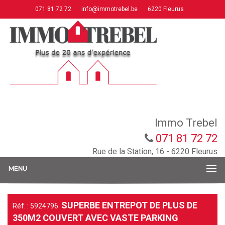
071 81 72 72
info@immotrebel.be
6220 Fleurus
Immo Trebel
071 81 72 72
Rue de la Station, 16 - 6220 Fleurus
MENU
SUPERBE ENTREPOT DE PLUS DE
Réf. : 5924796
350M2 COUVERT AVEC VASTE PARKING