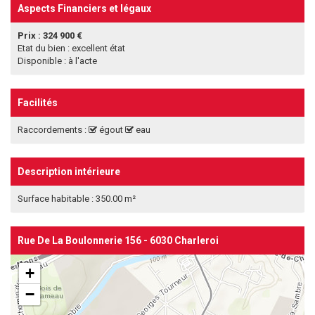
Aspects Financiers et légaux
Prix : 324 900 €
Etat du bien : excellent état
Disponible : à l'acte
Facilités
Raccordements :
égout
eau
Description intérieure
Surface habitable : 350.00 m²
Rue De La Boulonnerie 156 - 6030 Charleroi
+
−