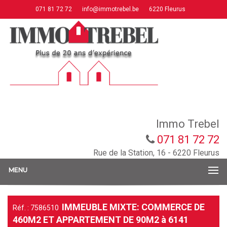
071 81 72 72
info@immotrebel.be
6220 Fleurus
Immo Trebel
071 81 72 72
Rue de la Station, 16 - 6220 Fleurus
MENU
IMMEUBLE MIXTE: COMMERCE DE
Réf. : 7586510
460M2 ET APPARTEMENT DE 90M2 à 6141