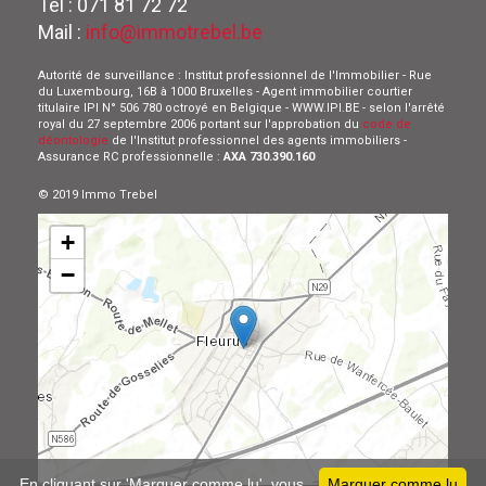
Tel : 071 81 72 72
Mail :
info@immotrebel.be
Autorité de surveillance : Institut professionnel de l'Immobilier - Rue
du Luxembourg, 16B à 1000 Bruxelles - Agent immobilier courtier
titulaire IPI N° 506 780 octroyé en Belgique - WWW.IPI.BE - selon l'arrêté
royal du 27 septembre 2006 portant sur l'approbation du
code de
déontologie
de l'Institut professionnel des agents immobiliers -
Assurance RC professionnelle :
AXA 730.390.160
© 2019 Immo Trebel
+
−
Leaflet
En cliquant sur 'Marquer comme lu', vous
Marquer comme lu